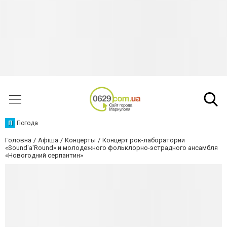
П
Погода
Головна
Афіша
Концерты
Концерт рок-лаборатории
«Sound'a'Round» и молодежного фольклорно-эстрадного ансамбля
«Новогодний серпантин»