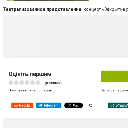
Театрализованное представление
, концерт «Закрытие 
Оцініть першим
(
0
оцінок)
Ніхто ще не рек
Поки ще ніхто не оцінював
Reddit
Telegram
Viber
Whats