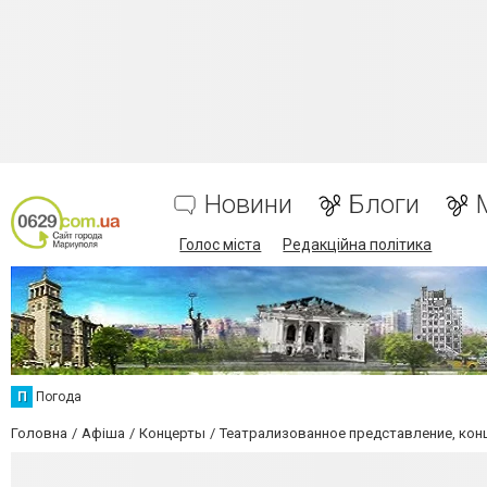
Новини
Блоги
Голос міста
Редакційна політика
П
Погода
Головна
Афіша
Концерты
Театрализованное представление, кон