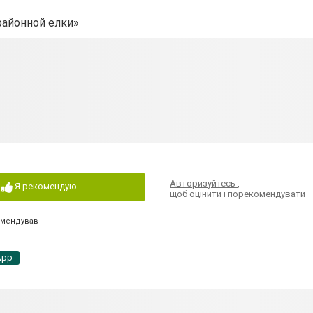
районной елки»
Авторизуйтесь
,
Я рекомендую
щоб оцінити і порекомендувати
омендував
App