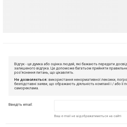
Відгук - це думка або оцінка людей, які бажають передати дос
залишеного відгука. Це допоможе багатьом прийняти правильне 
роз'яснення питань, що цікавлять.
Не дозволяється:
використання ненормативної лексики, погро
безпідставні заяви, що ображають діяльність компанії і / або її
самореклама.
Введіть email:
Ваш e-mail не відображатиметься на сайті