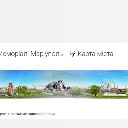
Меморіал. Маріуполь
Карта міста
церт «Закрытие районной елки»