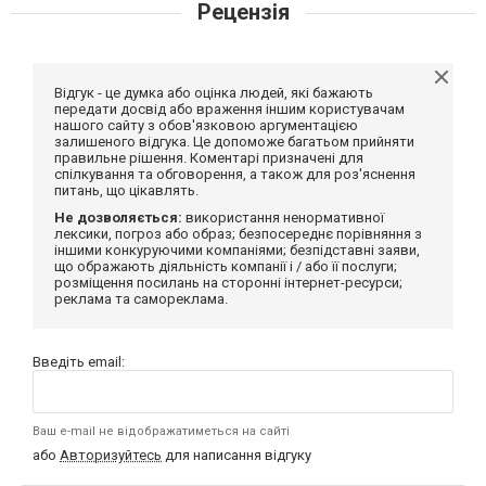
Рецензія
Відгук - це думка або оцінка людей, які бажають
передати досвід або враження іншим користувачам
нашого сайту з обов'язковою аргументацією
залишеного відгука. Це допоможе багатьом прийняти
правильне рішення. Коментарі призначені для
спілкування та обговорення, а також для роз'яснення
питань, що цікавлять.
Не дозволяється:
використання ненормативної
лексики, погроз або образ; безпосереднє порівняння з
іншими конкуруючими компаніями; безпідставні заяви,
що ображають діяльність компанії і / або її послуги;
розміщення посилань на сторонні інтернет-ресурси;
реклама та самореклама.
Введіть email:
Ваш e-mail не відображатиметься на сайті
або
Авторизуйтесь
для написання відгуку