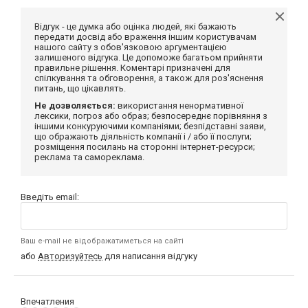
Відгук - це думка або оцінка людей, які бажають
передати досвід або враження іншим користувачам
нашого сайту з обов'язковою аргументацією
залишеного відгука. Це допоможе багатьом прийняти
правильне рішення. Коментарі призначені для
спілкування та обговорення, а також для роз'яснення
питань, що цікавлять.
Не дозволяється:
використання ненормативної
лексики, погроз або образ; безпосереднє порівняння з
іншими конкуруючими компаніями; безпідставні заяви,
що ображають діяльність компанії і / або її послуги;
розміщення посилань на сторонні інтернет-ресурси;
реклама та самореклама.
Введіть email:
Ваш e-mail не відображатиметься на сайті
або
Авторизуйтесь
для написання відгуку
Впечатления