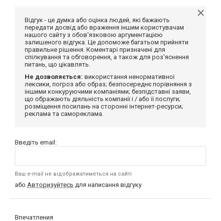
Відгук - це думка або оцінка людей, які бажають
передати досвід або враження іншим користувачам
нашого сайту з обов'язковою аргументацією
залишеного відгука. Це допоможе багатьом прийняти
правильне рішення. Коментарі призначені для
спілкування та обговорення, а також для роз'яснення
питань, що цікавлять.
Не дозволяється:
використання ненормативної
лексики, погроз або образ; безпосереднє порівняння з
іншими конкуруючими компаніями; безпідставні заяви,
що ображають діяльність компанії і / або її послуги;
розміщення посилань на сторонні інтернет-ресурси;
реклама та самореклама.
Введіть email:
Ваш e-mail не відображатиметься на сайті
або
Авторизуйтесь
для написання відгуку
Впечатления