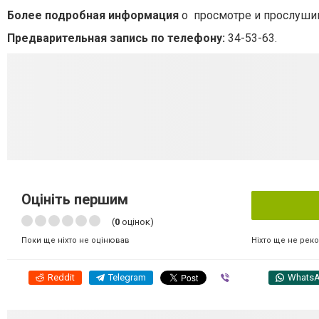
Более подробная информация
о просмотре и прослуш
Предварительная запись по телефону:
34-53-63.
Оцініть першим
(
0
оцінок)
Ніхто ще не рек
Поки ще ніхто не оцінював
Reddit
Telegram
Viber
Whats