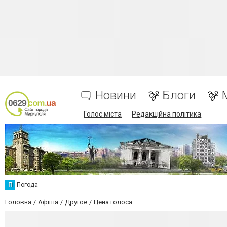
Новини
Блоги
Голос міста
Редакційна політика
П
Погода
Головна
Афіша
Другое
Цена голоса