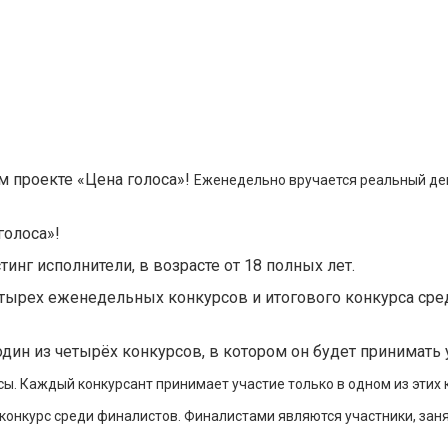
м проекте «Цена голоса»!
Еженедельно вручается реальный де
голоса»!
инг исполнители, в возрасте от 18 полных лет.
четырех еженедельных конкурсов и итогового конкурса сре
дин из четырёх конкурсов, в котором он будет принимать 
ы. Каждый конкурсант принимает участие только в одном из этих 
конкурс среди финалистов. Финалистами являются участники, зан