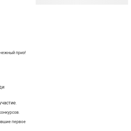
нежный приз!
ди
участие.
конкурсов.
явшие первое