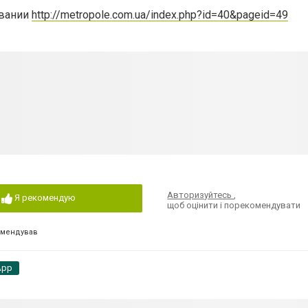
ивании
http://metropole.com.ua/index.php?id=40&pageid=49
Авторизуйтесь
,
Я рекомендую
щоб оцінити і порекомендувати
омендував
App