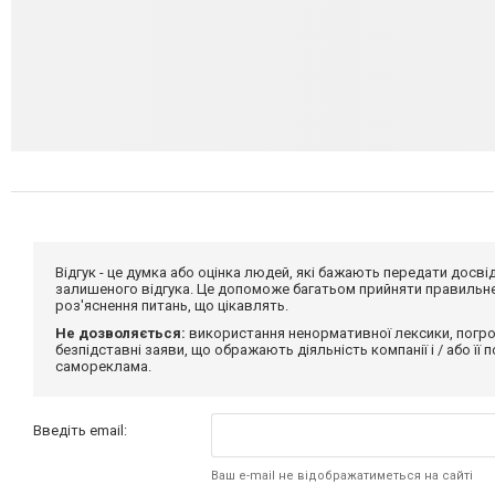
Відгук - це думка або оцінка людей, які бажають передати дос
залишеного відгука. Це допоможе багатьом прийняти правильне 
роз'яснення питань, що цікавлять.
Не дозволяється:
використання ненормативної лексики, погро
безпідставні заяви, що ображають діяльність компанії і / або її
самореклама.
Введіть email:
Ваш e-mail не відображатиметься на сайті