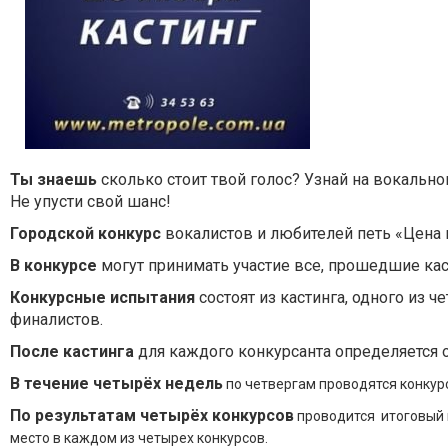
Ты знаешь
сколько стоит твой голос?
Узнай на вокально
Не упусти свой шанс!
Городской конкурс
вокалистов и любителей петь «Цена 
В конкурсе
могут принимать участие все, прошедшие каст
Конкурсные испытания
состоят из кастинга, одного из 
финалистов.
После кастинга
для каждого конкурсанта определяется о
В течение четырёх недель
по четвергам проводятся конкурс
По результатам четырёх конкурсов
проводится итоговый 
место в каждом из четырех конкурсов.