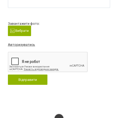
Завантажити фото:
Вибрати
Авторизуватись
Відправити