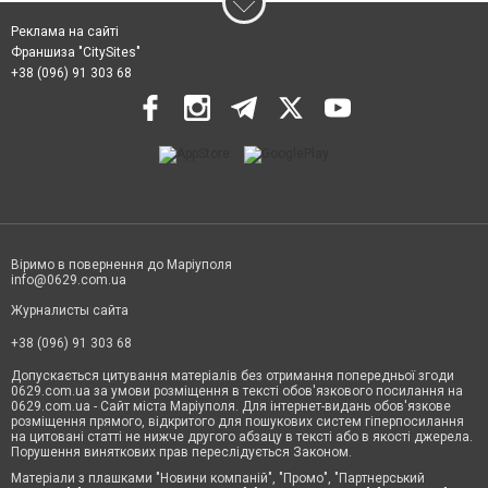
Реклама на сайті
Франшиза "CitySites"
+38 (096) 91 303 68
Віримо в повернення до Маріуполя
info@0629.com.ua
Журналисты сайта
+38 (096) 91 303 68
Допускається цитування матеріалів без отримання попередньої згоди
0629.com.ua за умови розміщення в тексті обов'язкового посилання на
0629.com.ua - Сайт міста Маріуполя. Для інтернет-видань обов'язкове
розміщення прямого, відкритого для пошукових систем гіперпосилання
на цитовані статті не нижче другого абзацу в тексті або в якості джерела.
Порушення виняткових прав переслідується Законом.
Матеріали з плашками "Новини компаній", "Промо", "Партнерський