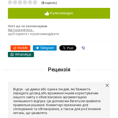
(
0
оцінок)
Я рекомендую
Ніхто ще не рекомендував
Авторизуйтесь
,
щоб оцінити і порекомендувати
Reddit
Telegram
Viber
WhatsApp
Рецензія
Відгук - це думка або оцінка людей, які бажають
передати досвід або враження іншим користувачам
нашого сайту з обов'язковою аргументацією
залишеного відгука. Це допоможе багатьом прийняти
правильне рішення. Коментарі призначені для
спілкування та обговорення, а також для роз'яснення
питань, що цікавлять.