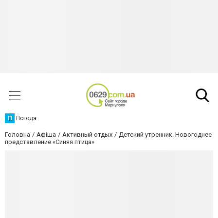
П
Погода
Головна
Афіша
Активный отдых
Детский утренник. Новогоднее
представление «Синяя птица»