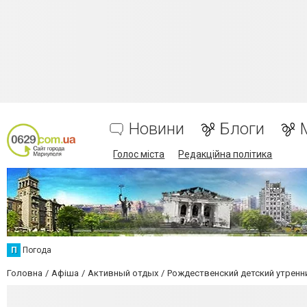
Новини
Блоги
Голос міста
Редакційна політика
П
Погода
Головна
Афіша
Активный отдых
Рождественский детский утренн