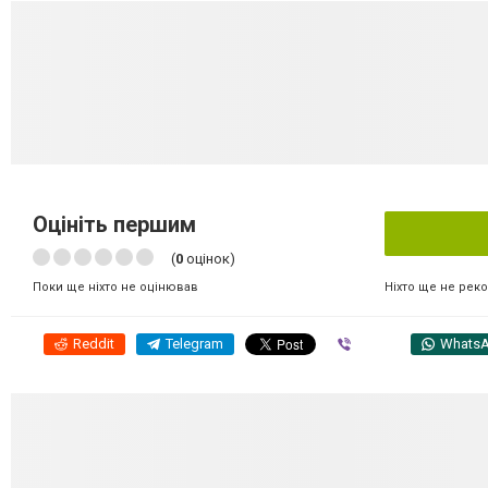
Оцініть першим
(
0
оцінок)
Ніхто ще не рек
Поки ще ніхто не оцінював
Reddit
Telegram
Viber
Whats