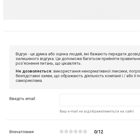
Відгук - це думка або оцінка людей, які бажають передати дос
залишеного відгука. Це допоможе багатьом прийняти правильне 
роз'яснення питань, що цікавлять.
Не дозволяється:
використання ненормативної лексики, погро
безпідставні заяви, що ображають діяльність компанії і / або її
самореклама.
Введіть email:
Ваш e-mail не відображатиметься на сайті
Впечатления
0/12