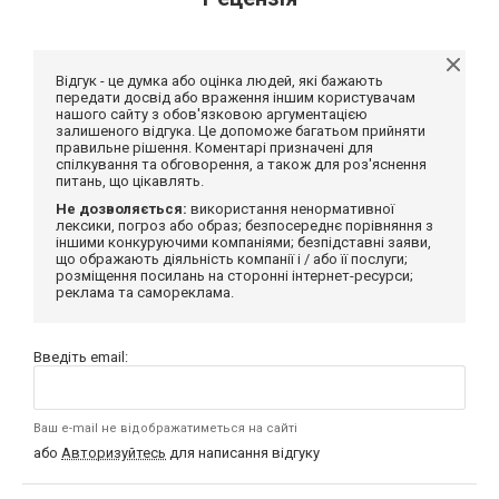
Відгук - це думка або оцінка людей, які бажають
передати досвід або враження іншим користувачам
нашого сайту з обов'язковою аргументацією
залишеного відгука. Це допоможе багатьом прийняти
правильне рішення. Коментарі призначені для
спілкування та обговорення, а також для роз'яснення
питань, що цікавлять.
Не дозволяється:
використання ненормативної
лексики, погроз або образ; безпосереднє порівняння з
іншими конкуруючими компаніями; безпідставні заяви,
що ображають діяльність компанії і / або її послуги;
розміщення посилань на сторонні інтернет-ресурси;
реклама та самореклама.
Введіть email:
Ваш e-mail не відображатиметься на сайті
або
Авторизуйтесь
для написання відгуку