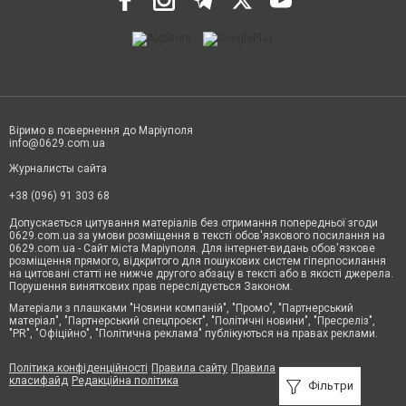
Віримо в повернення до Маріуполя
info@0629.com.ua
Журналисты сайта
+38 (096) 91 303 68
Допускається цитування матеріалів без отримання попередньої згоди
0629.com.ua за умови розміщення в тексті обов'язкового посилання на
0629.com.ua - Сайт міста Маріуполя. Для інтернет-видань обов'язкове
розміщення прямого, відкритого для пошукових систем гіперпосилання
на цитовані статті не нижче другого абзацу в тексті або в якості джерела.
Порушення виняткових прав переслідується Законом.
Матеріали з плашками "Новини компаній", "Промо", "Партнерський
матеріал", "Партнерський спецпроєкт", "Політичні новини", "Пресреліз",
"PR", "Офіційно", "Політична реклама" публікуються на правах реклами.
Політика конфіденційності
Правила сайту
Правила
класифайд
Редакційна політика
Фільтри