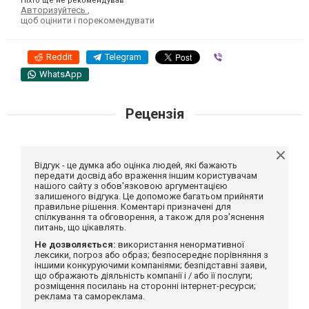
Ніхто ще не рекомендував
Авторизуйтесь
,
щоб оцінити і порекомендувати
Reddit
Telegram
Viber
WhatsApp
Рецензія
Відгук - це думка або оцінка людей, які бажають
передати досвід або враження іншим користувачам
нашого сайту з обов'язковою аргументацією
залишеного відгука. Це допоможе багатьом прийняти
правильне рішення. Коментарі призначені для
спілкування та обговорення, а також для роз'яснення
питань, що цікавлять.
Не дозволяється:
використання ненормативної
лексики, погроз або образ; безпосереднє порівняння з
іншими конкуруючими компаніями; безпідставні заяви,
що ображають діяльність компанії і / або її послуги;
розміщення посилань на сторонні інтернет-ресурси;
реклама та самореклама.