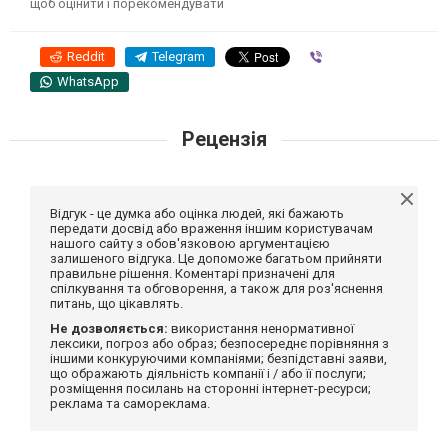
щоб оцінити і порекомендувати
Reddit
Telegram
Viber
WhatsApp
Рецензія
Відгук - це думка або оцінка людей, які бажають
передати досвід або враження іншим користувачам
нашого сайту з обов'язковою аргументацією
залишеного відгука. Це допоможе багатьом прийняти
правильне рішення. Коментарі призначені для
спілкування та обговорення, а також для роз'яснення
питань, що цікавлять.
Не дозволяється:
використання ненормативної
лексики, погроз або образ; безпосереднє порівняння з
іншими конкуруючими компаніями; безпідставні заяви,
що ображають діяльність компанії і / або її послуги;
розміщення посилань на сторонні інтернет-ресурси;
реклама та самореклама.