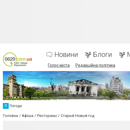
Новини
Блоги
Голос міста
Редакційна політика
П
Погода
Головна
Афіша
Рестораны
Старый Новый год