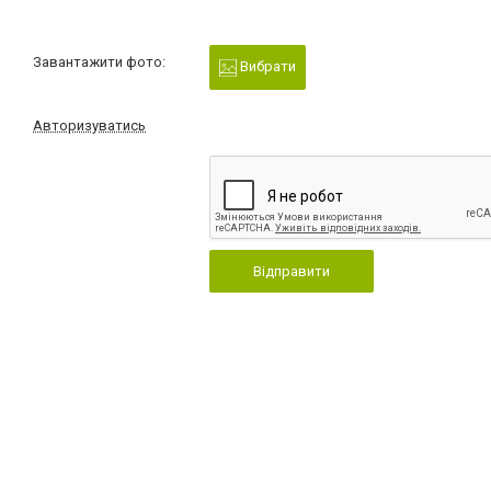
Завантажити фото:
Вибрати
Авторизуватись
Відправити