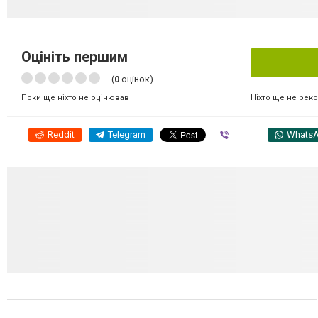
Оцініть першим
(
0
оцінок)
Ніхто ще не рек
Поки ще ніхто не оцінював
Reddit
Telegram
Viber
Whats