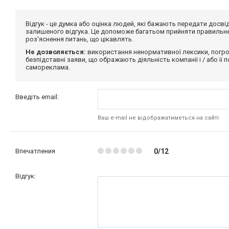
Відгук - це думка або оцінка людей, які бажають передати дос
залишеного відгука. Це допоможе багатьом прийняти правильне 
роз'яснення питань, що цікавлять.
Не дозволяється:
використання ненормативної лексики, погро
безпідставні заяви, що ображають діяльність компанії і / або її
самореклама.
Введіть email:
Ваш e-mail не відображатиметься на сайті
Впечатления
0/12
Відгук: