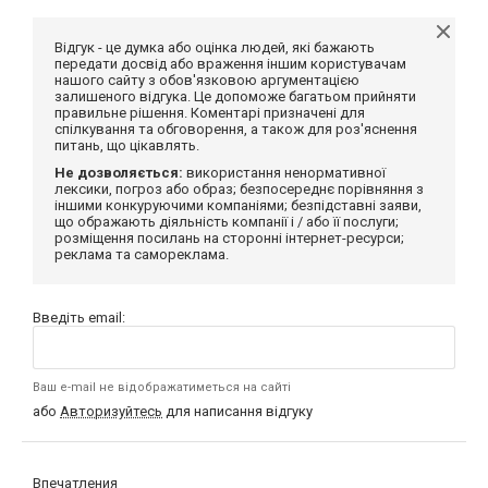
Відгук - це думка або оцінка людей, які бажають
передати досвід або враження іншим користувачам
нашого сайту з обов'язковою аргументацією
залишеного відгука. Це допоможе багатьом прийняти
правильне рішення. Коментарі призначені для
спілкування та обговорення, а також для роз'яснення
питань, що цікавлять.
Не дозволяється:
використання ненормативної
лексики, погроз або образ; безпосереднє порівняння з
іншими конкуруючими компаніями; безпідставні заяви,
що ображають діяльність компанії і / або її послуги;
розміщення посилань на сторонні інтернет-ресурси;
реклама та самореклама.
Введіть email:
Ваш e-mail не відображатиметься на сайті
або
Авторизуйтесь
для написання відгуку
Впечатления