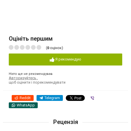
Оцініть першим
(
0
оцінок)
Я рекомендую
Ніхто ще не рекомендував
Авторизуйтесь
,
щоб оцінити і порекомендувати
Reddit
Telegram
Viber
WhatsApp
Рецензія