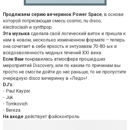
Продлжаем
серию
вечеринок
Power Space
,
в
основе
которой
потрясающая
смесь
cosmic, nu disco,
electroclash
и
synthpop.
Эта музыка
сделала свой логический виток и пришла к
нам в новом, несколько измененном формате – теперь
она сочетает в себе яркость и энтузиазм 70-80-ых и
вседозволенность модных течений XXI века.
Если Вам
понравилась атмосфера прошедших
мероприятий Discovery, или по каким-то причинам вы
просто не смогли дойти до нас раньше, то не пропустите
очередную disco вечеринку в «Ледо»!
DJ's:
- Paul Kayzer
- Juk
- Tomkovich
- Bereza
На входе
действует фэйсконтроль