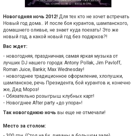
Новогодняя ночь 2012!
Для тех кто не хочет встречать
Новый год дома... И после боя курантов, шампанского,
домашнего оливье, не знает куда поехать! Это же
новый год, а какой новый год без подарков?!
Вас ждет:
- новогодняя, праздничная, самая яркая музыка от
лучших DJ нашего города: Antony Pollak, Jim Pavloff,
Roman Juice, Bankir, Max Wednesday!
- новогоднее традиционное оформление, хлопушки,
шампанское, речь Президента, бой курантов и, конечно
же, Дед Мороз!
- Обязательно розыгрыш клубных карт!
- Новогднее After party «до упора»!
Так новогоднюю ночь
вы еще не отмечали!
Место за столом:
- 300 грн. (Стол на 6х, диваны в большом зале).