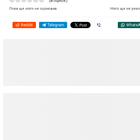
(
0
оцінок)
Ніхто ще не рек
Поки ще ніхто не оцінював
Reddit
Telegram
Viber
Whats