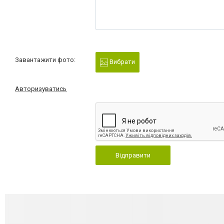
Завантажити фото:
Вибрати
Авторизуватись
Відправити