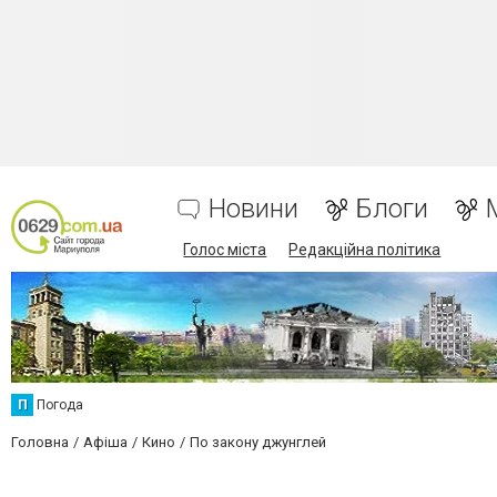
Новини
Блоги
Голос міста
Редакційна політика
П
Погода
Головна
Афіша
Кино
По закону джунглей