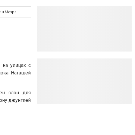
еш Мехра
 на улицах с
ирка Наташей
ен слон для
кону джунглей