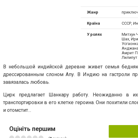
Жанр
приключ
Країна
СССР, И
У ролях
Митхун 
Шах, Ир
Усгаонк
Анджана
Амрит П
Лилипут
В небольшой индийской деревне живет семья бедняко
дрессированным слоном Aпу. В Индию на гастроли пр
завязалась любовь.
Цирк предлагает Шанкару работу. Неожиданно в и
транспортировки в его клетке героина. Они похитили сло
и отомстит…
Оцініть першим