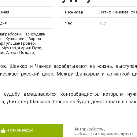
ения
Режисер
Латиф Файзиев, Ум
ндия
Час
137
Чакраборти, Насируддин
ина Кушнарева, Варша
ар,Гульшан Гровер,
 Мумтаз, Амриш Пури,
ал, Ачьют Поддар,
в. Шанкар и Чанчал зарабатывают на жизнь, выступая
иезжает русский цирк. Между Шанкаром и артисткой ц
х судьбу вмешиваются контрабандисты, которым нуж
на, убит отец Шанкара. Теперь он будет действовать по за
Авторизуйтесь
,
Я рекомендую
щоб оцінити і порекомендувати