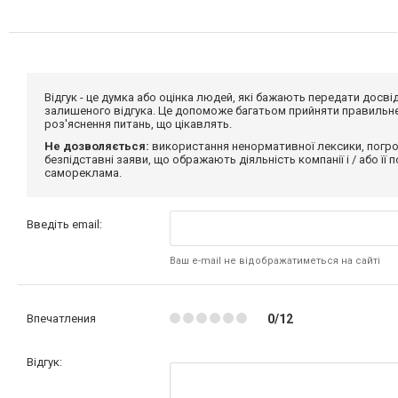
Відгук - це думка або оцінка людей, які бажають передати дос
залишеного відгука. Це допоможе багатьом прийняти правильне 
роз'яснення питань, що цікавлять.
Не дозволяється:
використання ненормативної лексики, погро
безпідставні заяви, що ображають діяльність компанії і / або її
самореклама.
Введіть email:
Ваш e-mail не відображатиметься на сайті
Впечатления
0/12
Відгук: