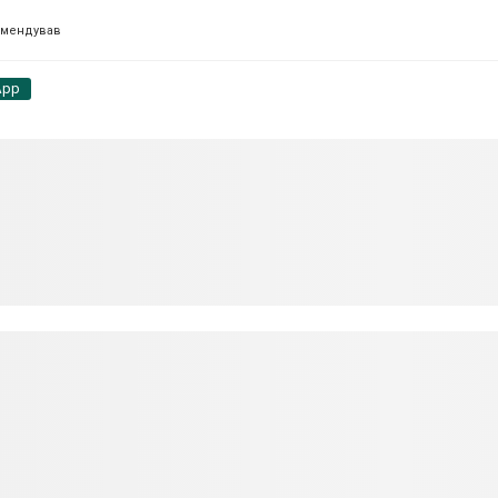
омендував
App