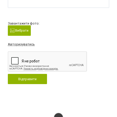
Завантажити фото:
Вибрати
Авторизуватись
Відправити