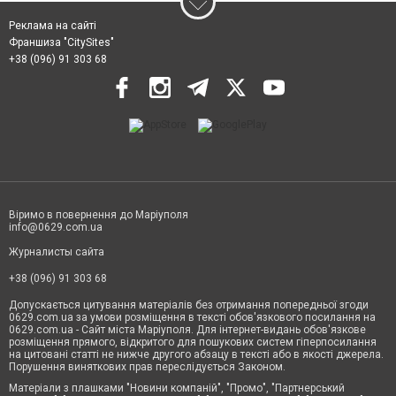
Реклама на сайті
Франшиза "CitySites"
+38 (096) 91 303 68
Віримо в повернення до Маріуполя
info@0629.com.ua
Журналисты сайта
+38 (096) 91 303 68
Допускається цитування матеріалів без отримання попередньої згоди
0629.com.ua за умови розміщення в тексті обов'язкового посилання на
0629.com.ua - Сайт міста Маріуполя. Для інтернет-видань обов'язкове
розміщення прямого, відкритого для пошукових систем гіперпосилання
на цитовані статті не нижче другого абзацу в тексті або в якості джерела.
Порушення виняткових прав переслідується Законом.
Матеріали з плашками "Новини компаній", "Промо", "Партнерський