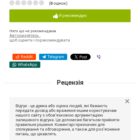
(
0
оцінок)
Я рекомендую
Ніхто ще не рекомендував
Авторизуйтесь
,
щоб оцінити і порекомендувати
Reddit
Telegram
Viber
WhatsApp
Рецензія
Відгук - це думка або оцінка людей, які бажають
передати досвід або враження іншим користувачам
нашого сайту з обов'язковою аргументацією
залишеного відгука. Це допоможе багатьом прийняти
правильне рішення. Коментарі призначені для
спілкування та обговорення, а також для роз'яснення
питань, що цікавлять.