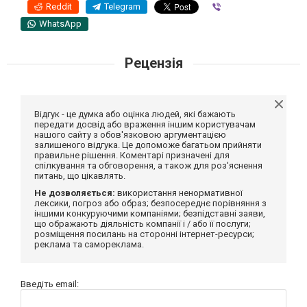
Reddit
Telegram
Viber
WhatsApp
Рецензія
Відгук - це думка або оцінка людей, які бажають
передати досвід або враження іншим користувачам
нашого сайту з обов'язковою аргументацією
залишеного відгука. Це допоможе багатьом прийняти
правильне рішення. Коментарі призначені для
спілкування та обговорення, а також для роз'яснення
питань, що цікавлять.
Не дозволяється:
використання ненормативної
лексики, погроз або образ; безпосереднє порівняння з
іншими конкуруючими компаніями; безпідставні заяви,
що ображають діяльність компанії і / або її послуги;
розміщення посилань на сторонні інтернет-ресурси;
реклама та самореклама.
Введіть email: