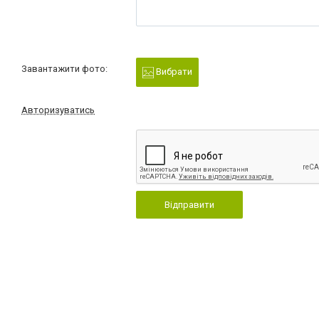
Завантажити фото:
Вибрати
Авторизуватись
Відправити