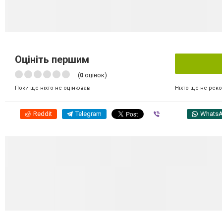
Оцініть першим
(
0
оцінок)
Ніхто ще не рек
Поки ще ніхто не оцінював
Reddit
Telegram
Viber
Whats