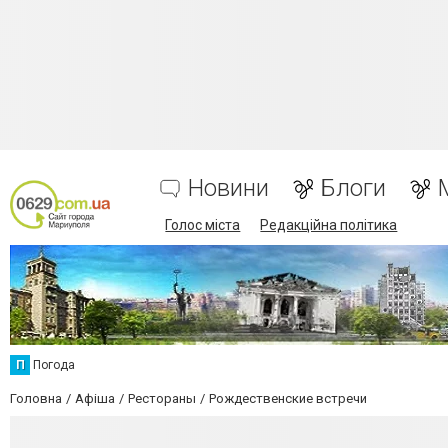
Новини
Блоги
Голос міста
Редакційна політика
П
Погода
Головна
Афіша
Рестораны
Рождественские встречи