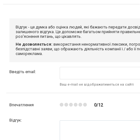
Відгук - це думка або оцінка людей, які бажають передати дос
залишеного відгука. Це допоможе багатьом прийняти правильне 
роз'яснення питань, що цікавлять.
Не дозволяється:
використання ненормативної лексики, погро
безпідставні заяви, що ображають діяльність компанії і / або її
самореклама.
Введіть email:
Ваш e-mail не відображатиметься на сайті
Впечатления
0/12
Відгук: