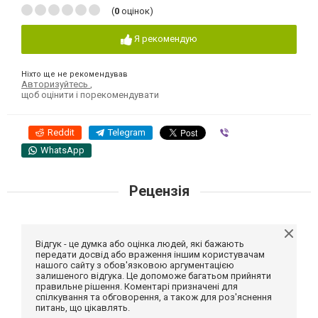
(
0
оцінок)
Я рекомендую
Ніхто ще не рекомендував
Авторизуйтесь
,
щоб оцінити і порекомендувати
Reddit
Telegram
Viber
WhatsApp
Рецензія
Відгук - це думка або оцінка людей, які бажають
передати досвід або враження іншим користувачам
нашого сайту з обов'язковою аргументацією
залишеного відгука. Це допоможе багатьом прийняти
правильне рішення. Коментарі призначені для
спілкування та обговорення, а також для роз'яснення
питань, що цікавлять.