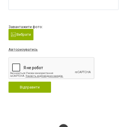
Завантажити фото:
Вибрати
Авторизуватись
Відправити