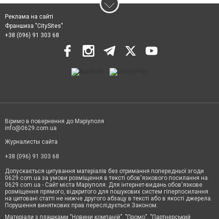
Реклама на сайті
Франшиза "CitySites"
+38 (096) 91 303 68
Віримо в повернення до Маріуполя
info@0629.com.ua
Журналисты сайта
+38 (096) 91 303 68
Допускається цитування матеріалів без отримання попередньої згоди
0629.com.ua за умови розміщення в тексті обов'язкового посилання на
0629.com.ua - Сайт міста Маріуполя. Для інтернет-видань обов'язкове
розміщення прямого, відкритого для пошукових систем гіперпосилання
на цитовані статті не нижче другого абзацу в тексті або в якості джерела.
Порушення виняткових прав переслідується Законом.
Матеріали з плашками "Новини компаній", "Промо", "Партнерський