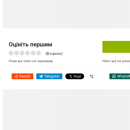
Оцініть першим
(
0
оцінок)
Ніхто ще не рек
Поки ще ніхто не оцінював
Reddit
Telegram
Viber
Whats