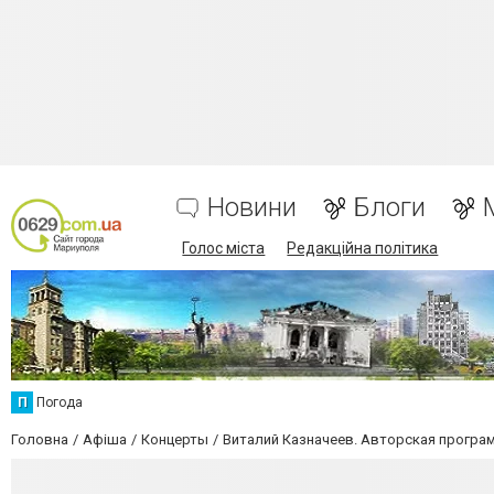
Новини
Блоги
Голос міста
Редакційна політика
П
Погода
Головна
Афіша
Концерты
Виталий Казначеев. Авторская програм