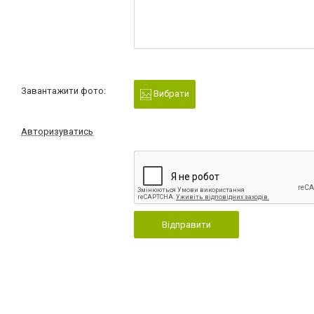
Завантажити фото:
Вибрати
Авторизуватись
Відправити