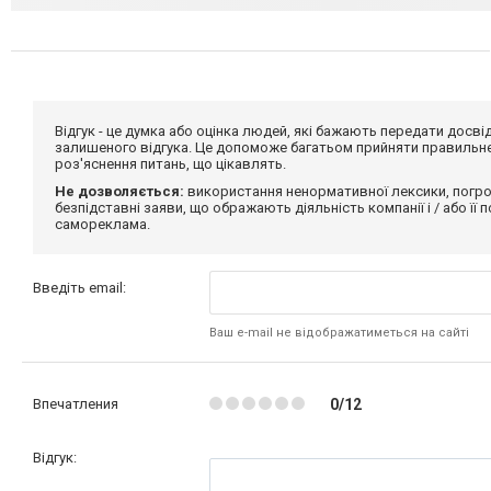
Відгук - це думка або оцінка людей, які бажають передати дос
залишеного відгука. Це допоможе багатьом прийняти правильне 
роз'яснення питань, що цікавлять.
Не дозволяється:
використання ненормативної лексики, погро
безпідставні заяви, що ображають діяльність компанії і / або її
самореклама.
Введіть email:
Ваш e-mail не відображатиметься на сайті
Впечатления
0/12
Відгук: