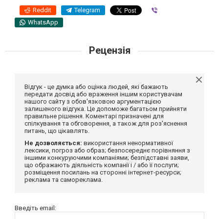
Reddit
Telegram
Viber
WhatsApp
Рецензія
Відгук - це думка або оцінка людей, які бажають
передати досвід або враження іншим користувачам
нашого сайту з обов'язковою аргументацією
залишеного відгука. Це допоможе багатьом прийняти
правильне рішення. Коментарі призначені для
спілкування та обговорення, а також для роз'яснення
питань, що цікавлять.
Не дозволяється:
використання ненормативної
лексики, погроз або образ; безпосереднє порівняння з
іншими конкуруючими компаніями; безпідставні заяви,
що ображають діяльність компанії і / або її послуги;
розміщення посилань на сторонні інтернет-ресурси;
реклама та самореклама.
Введіть email: