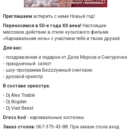
Приглашаем
встерить с нами Новый год!
Переносимся в 50-е года ХХ века!
Настоящее
массовое действие в стиле культового фильма
«Карнавальная ночь» с участием тебя и твоих друзей.
Для вас:
- поздравления и подарки от Дела Мороза и Снегурочки
- праздничный салют
- шоу-программа Беzzzумный снеговик
- духовой оркестр
В составе оркестра:
- Dj Alex Traible
- Dj Bogdan
- Dj Viad Beast
Dress kod
- карнавальные костюмы
Заказ столов:
067-375-43-88. При заказе стола вход