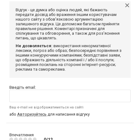
Відгук - це думка або оцінка людей, які бажають
передати досвід або враження іншим користувачам
нашого сайту з обов'язковою аргументацією
залишеного відгука. Це допоможе багатьом прийняти
правильне рішення. Коментарі призначені для
спілкування та обговорення, а також для роз'яснення
питань, що цікавлять.
Не дозволяється:
використання ненормативної
лексики, погроз або образ; безпосереднє порівняння з
іншими конкуруючими компаніями; безпідставні заяви,
що ображають діяльність компанії і / або її послуги;
розміщення посилань на сторонні інтернет-ресурси;
реклама та самореклама.
Введіть email:
Ваш e-mail не відображатиметься на сайті
або
Авторизуйтесь
для написання відгуку
Впечатления
0/12