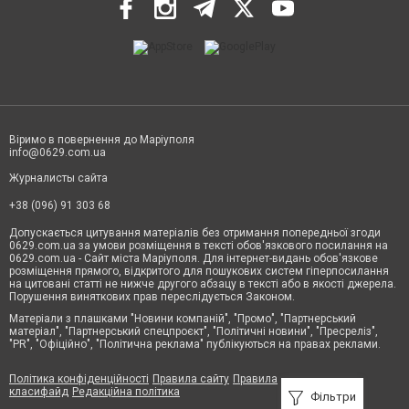
Віримо в повернення до Маріуполя
info@0629.com.ua
Журналисты сайта
+38 (096) 91 303 68
Допускається цитування матеріалів без отримання попередньої згоди
0629.com.ua за умови розміщення в тексті обов'язкового посилання на
0629.com.ua - Сайт міста Маріуполя. Для інтернет-видань обов'язкове
розміщення прямого, відкритого для пошукових систем гіперпосилання
на цитовані статті не нижче другого абзацу в тексті або в якості джерела.
Порушення виняткових прав переслідується Законом.
Матеріали з плашками "Новини компаній", "Промо", "Партнерський
матеріал", "Партнерський спецпроєкт", "Політичні новини", "Пресреліз",
"PR", "Офіційно", "Політична реклама" публікуються на правах реклами.
Політика конфіденційності
Правила сайту
Правила
класифайд
Редакційна політика
Фільтри