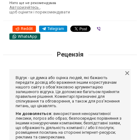
Ніхто ще не рекомендував
Авторизуйтесь
,
щоб оцінити і порекомендувати
Reddit
Telegram
Viber
WhatsApp
Рецензія
Відгук - це думка або оцінка людей, які бажають
передати досвід або враження іншим користувачам
нашого сайту з обов'язковою аргументацією
залишеного відгука. Це допоможе багатьом прийняти
правильне рішення. Коментарі призначені для
спілкування та обговорення, а також для роз'яснення
питань, що цікавлять.
Не дозволяється:
використання ненормативної
лексики, погроз або образ; безпосереднє порівняння з
іншими конкуруючими компаніями; безпідставні заяви,
що ображають діяльність компанії і / або її послуги;
розміщення посилань на сторонні інтернет-ресурси;
реклама та самореклама.