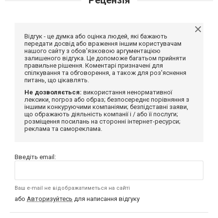
Відгук - це думка або оцінка людей, які бажають
передати досвід або враження іншим користувачам
нашого сайту з обов'язковою аргументацією
залишеного відгука. Це допоможе багатьом прийняти
правильне рішення. Коментарі призначені для
спілкування та обговорення, а також для роз'яснення
питань, що цікавлять.
Не дозволяється:
використання ненормативної
лексики, погроз або образ; безпосереднє порівняння з
іншими конкуруючими компаніями; безпідставні заяви,
що ображають діяльність компанії і / або її послуги;
розміщення посилань на сторонні інтернет-ресурси;
реклама та самореклама.
Введіть email:
Ваш e-mail не відображатиметься на сайті
або
Авторизуйтесь
для написання відгуку