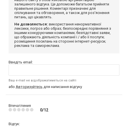
залишеного відгука. Це допоможе багатьом прийняти
правильне рішення. Коментарі призначені для
спілкування та обговорення, а також для роз'яснення
питань, що цікавлять.
Не дозволяється:
використання ненормативної
лексики, погроз або образ; безпосереднє порівняння з
іншими конкуруючими компаніями; безпідставні заяви,
що ображають діяльність компанії і / або її послуги;
розміщення посилань на сторонні інтернет-ресурси;
реклама та самореклама.
Введіть email:
Ваш e-mail не відображатиметься на сайті
або
Авторизуйтесь
для написання відгуку
Впечатления
0/12
Відгук: