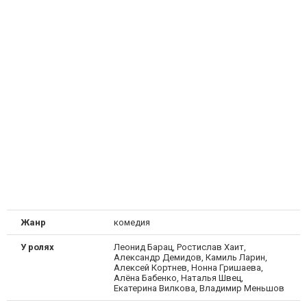
Жанр
комедия
У ролях
Леонид Барац, Ростислав Хаит,
Александр Демидов, Камиль Ларин,
Алексей Кортнев, Нонна Гришаева,
Алёна Бабенко, Наталья Швец,
Екатерина Вилкова, Владимир Меньшов