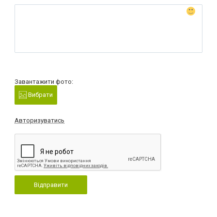
Завантажити фото:
Вибрати
Авторизуватись
Відправити