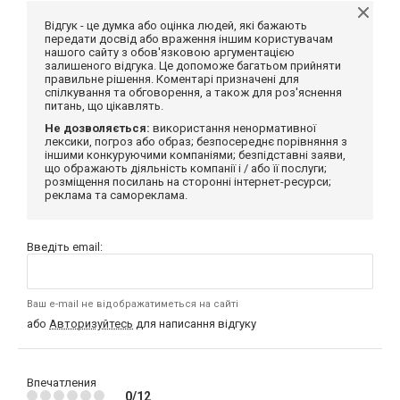
Відгук - це думка або оцінка людей, які бажають
передати досвід або враження іншим користувачам
нашого сайту з обов'язковою аргументацією
залишеного відгука. Це допоможе багатьом прийняти
правильне рішення. Коментарі призначені для
спілкування та обговорення, а також для роз'яснення
питань, що цікавлять.
Не дозволяється:
використання ненормативної
лексики, погроз або образ; безпосереднє порівняння з
іншими конкуруючими компаніями; безпідставні заяви,
що ображають діяльність компанії і / або її послуги;
розміщення посилань на сторонні інтернет-ресурси;
реклама та самореклама.
Введіть email:
Ваш e-mail не відображатиметься на сайті
або
Авторизуйтесь
для написання відгуку
Впечатления
0/12