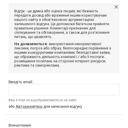
Відгук - це думка або оцінка людей, які бажають
передати досвід або враження іншим користувачам
нашого сайту з обов'язковою аргументацією
залишеного відгука. Це допоможе багатьом прийняти
правильне рішення. Коментарі призначені для
спілкування та обговорення, а також для роз'яснення
питань, що цікавлять.
Не дозволяється:
використання ненормативної
лексики, погроз або образ; безпосереднє порівняння з
іншими конкуруючими компаніями; безпідставні заяви,
що ображають діяльність компанії і / або її послуги;
розміщення посилань на сторонні інтернет-ресурси;
реклама та самореклама.
Введіть email:
Ваш e-mail не відображатиметься на сайті
або
Авторизуйтесь
для написання відгуку
Впечатления