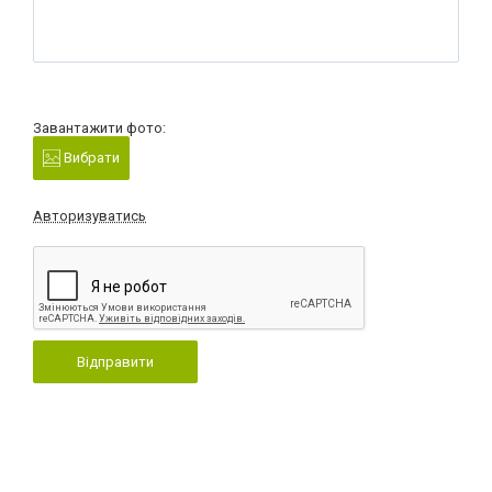
Завантажити фото:
Вибрати
Авторизуватись
Відправити