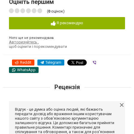
Оцініть першим
(
0
оцінок)
Я рекомендую
Ніхто ще не рекомендував
Авторизуйтесь
,
щоб оцінити і порекомендувати
Reddit
Telegram
Viber
WhatsApp
Рецензія
Відгук - це думка або оцінка людей, які бажають
передати досвід або враження іншим користувачам
нашого сайту з обов'язковою аргументацією
залишеного відгука. Це допоможе багатьом прийняти
правильне рішення. Коментарі призначені для
спілкування та обговорення, а також для роз'яснення