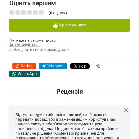
Оцініть першим
(
0
оцінок)
Я рекомендую
Ніхто ще не рекомендував
Авторизуйтесь
,
щоб оцінити і порекомендувати
Reddit
Telegram
Viber
WhatsApp
Рецензія
Відгук - це думка або оцінка людей, які бажають
передати досвід або враження іншим користувачам
нашого сайту з обов'язковою аргументацією
залишеного відгука. Це допоможе багатьом прийняти
правильне рішення. Коментарі призначені для
спілкування та обговорення, а також для роз'яснення