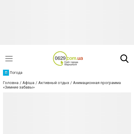
П
Погода
Головна
Афіша
Активный отдых
Анимационная программа
«Зимние забавы»