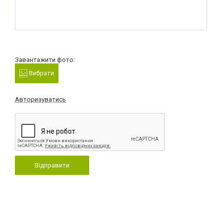
Завантажити фото:
Вибрати
Авторизуватись
Відправити