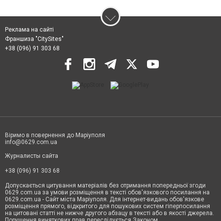
Реклама на сайті
Франшиза "CitySites"
+38 (096) 91 303 68
Віримо в повернення до Маріуполя
info@0629.com.ua
Журналисты сайта
+38 (096) 91 303 68
Допускається цитування матеріалів без отримання попередньої згоди
0629.com.ua за умови розміщення в тексті обов'язкового посилання на
0629.com.ua - Сайт міста Маріуполя. Для інтернет-видань обов'язкове
розміщення прямого, відкритого для пошукових систем гіперпосилання
на цитовані статті не нижче другого абзацу в тексті або в якості джерела.
Порушення виняткових прав переслідується Законом.