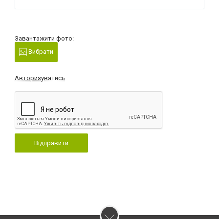
Завантажити фото:
Вибрати
Авторизуватись
Відправити