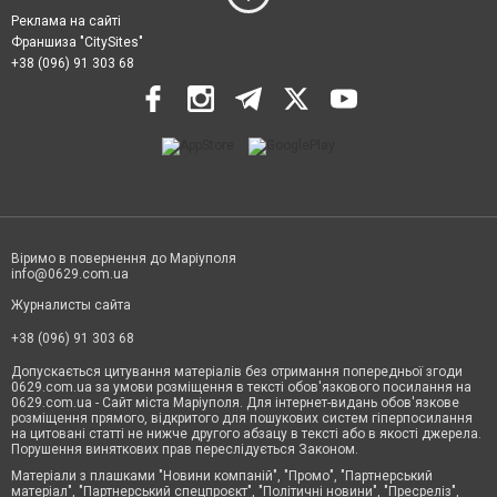
Реклама на сайті
Франшиза "CitySites"
+38 (096) 91 303 68
Віримо в повернення до Маріуполя
info@0629.com.ua
Журналисты сайта
+38 (096) 91 303 68
Допускається цитування матеріалів без отримання попередньої згоди
0629.com.ua за умови розміщення в тексті обов'язкового посилання на
0629.com.ua - Сайт міста Маріуполя. Для інтернет-видань обов'язкове
розміщення прямого, відкритого для пошукових систем гіперпосилання
на цитовані статті не нижче другого абзацу в тексті або в якості джерела.
Порушення виняткових прав переслідується Законом.
Матеріали з плашками "Новини компаній", "Промо", "Партнерський
матеріал", "Партнерський спецпроєкт", "Політичні новини", "Пресреліз",