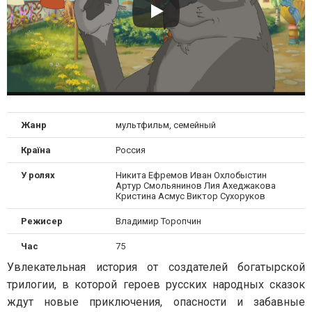
Жанр
мультфильм, семейный
Країна
Россия
У ролях
Никита Ефремов Иван Охлобыстин
Артур Смольянинов Лия Ахеджакова
Кристина Асмус Виктор Сухоруков
Режисер
Владимир Торопчин
Час
75
Увлекательная история от создателей богатырской
трилогии, в которой героев русских народных сказок
ждут новые приключения, опасности и забавные