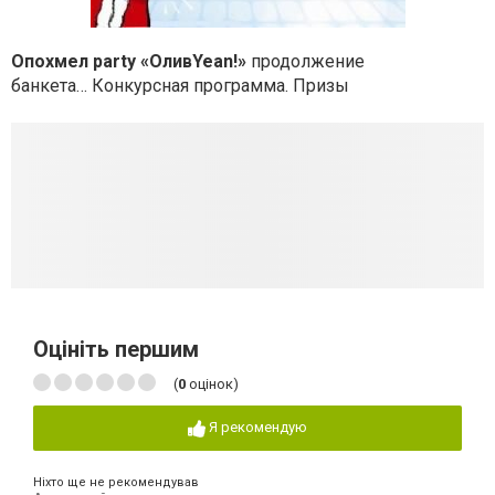
Опохмел party «ОливYean!»
продолжение
банкета… Конкурсная программа. Призы
Оцініть першим
(
0
оцінок)
Я рекомендую
Ніхто ще не рекомендував