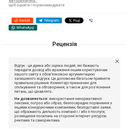
Авторизуйтесь
,
щоб оцінити і порекомендувати
Reddit
Telegram
Viber
WhatsApp
Рецензія
Відгук - це думка або оцінка людей, які бажають
передати досвід або враження іншим користувачам
нашого сайту з обов'язковою аргументацією
залишеного відгука. Це допоможе багатьом прийняти
правильне рішення. Коментарі призначені для
спілкування та обговорення, а також для роз'яснення
питань, що цікавлять.
Не дозволяється:
використання ненормативної
лексики, погроз або образ; безпосереднє порівняння з
іншими конкуруючими компаніями; безпідставні заяви,
що ображають діяльність компанії і / або її послуги;
розміщення посилань на сторонні інтернет-ресурси;
реклама та самореклама.