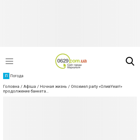
П
Погода
Головна
Афіша
Ночная жизнь
Опохмел party «ОливYean!»
продолжение банкета…