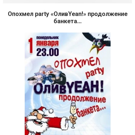
Опохмел party «ОливYean!» продолжение
банкета…