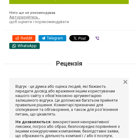
Ніхто ще не рекомендував
Авторизуйтесь
,
щоб оцінити і порекомендувати
Reddit
Telegram
Viber
WhatsApp
Рецензія
Відгук - це думка або оцінка людей, які бажають
передати досвід або враження іншим користувачам
нашого сайту з обов'язковою аргументацією
залишеного відгука. Це допоможе багатьом прийняти
правильне рішення. Коментарі призначені для
спілкування та обговорення, а також для роз'яснення
питань, що цікавлять.
Не дозволяється:
використання ненормативної
лексики, погроз або образ; безпосереднє порівняння з
іншими конкуруючими компаніями; безпідставні заяви,
що ображають діяльність компанії і / або її послуги;