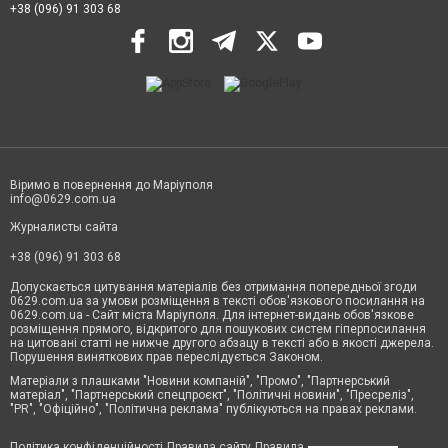
+38 (096) 91 303 68
Віримо в повернення до Маріуполя
info@0629.com.ua
Журналисты сайта
+38 (096) 91 303 68
Допускається цитування матеріалів без отримання попередньої згоди
0629.com.ua за умови розміщення в тексті обов'язкового посилання на
0629.com.ua - Сайт міста Маріуполя. Для інтернет-видань обов'язкове
розміщення прямого, відкритого для пошукових систем гіперпосилання
на цитовані статті не нижче другого абзацу в тексті або в якості джерела.
Порушення виняткових прав переслідується Законом.
Матеріали з плашками "Новини компаній", "Промо", "Партнерський
матеріал", "Партнерський спецпроєкт", "Політичні новини", "Пресреліз",
"PR", "Офіційно", "Політична реклама" публікуються на правах реклами.
Політика конфіденційності
Правила сайту
Правила