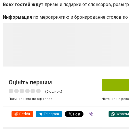
Всех гостей ждут
призы и подарки от спонсоров, розыг
Информация
по мероприятию и бронирование столов по 
Оцініть першим
(
0
оцінок)
Ніхто ще не рек
Поки ще ніхто не оцінював
Reddit
Telegram
Viber
Whats