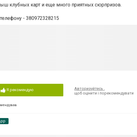
рыш клубных карт и еще много приятных сюрпризов.
телефону - 380972328215
Авторизуйтесь
,
Я рекомендую
щоб оцінити і порекомендувати
омендував
App