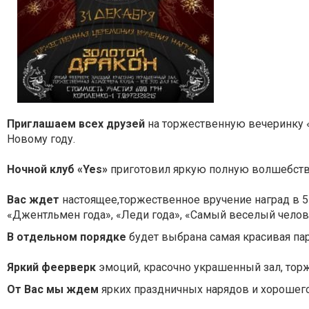
Приглашаем всех друзей
на торжественную вечеринку 
Новому году.
Ночной клуб «Yes»
приготовил яркую полную волшебств
Вас ждет
настоящее,торжественное вручение наград в 
«Джентльмен года», «Леди года», «Самый веселый челов
В отдельном порядке
будет выбрана самая красивая пар
Яркий феерверк
эмоций, красочно украшенный зал, торж
От Вас мы ждем
ярких праздничных нарядов и хорошего