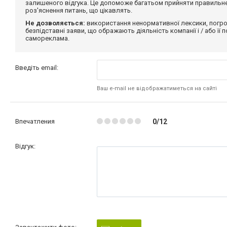
залишеного відгука. Це допоможе багатьом прийняти правильне 
роз'яснення питань, що цікавлять.
Не дозволяється:
використання ненормативної лексики, погро
безпідставні заяви, що ображають діяльність компанії і / або її
самореклама.
Введіть email:
Ваш e-mail не відображатиметься на сайті
Впечатления
0/12
Відгук: