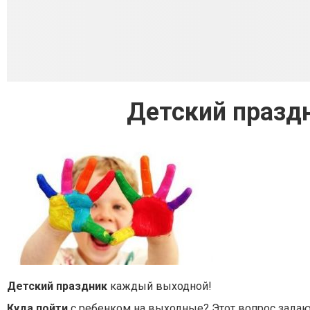
Детский празд
Детский праздник
каждый выходной!
Куда пойти
с ребенком на выходные? Этот вопрос задаю