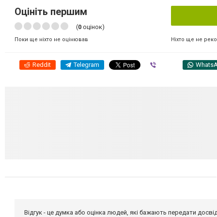
Оцініть першим
(
0
оцінок)
Ніхто ще не рек
Поки ще ніхто не оцінював
Reddit
Telegram
Viber
Whats
Відгук - це думка або оцінка людей, які бажають передати дос