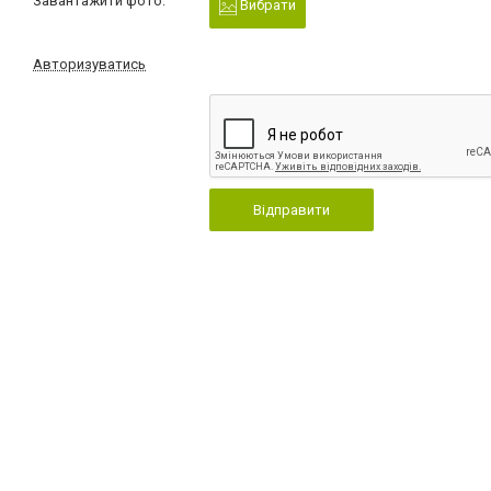
Завантажити фото:
Вибрати
Авторизуватись
Відправити