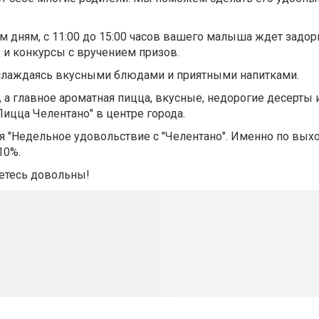
м дням, с 11:00 до 15:00 часов вашего малыша ждет задо
и конкурсы с вручением призов.
аслаждаясь вкусными блюдами и приятными напитками.
 а главное ароматная пицца, вкусные, недорогие десерты
цца Челентано" в центре города.
я "Недельное удовольствие с "Челентано". Именно по вы
10%.
етесь довольны!