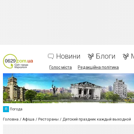
Новини
Блоги
Голос міста
Редакційна політика
П
Погода
Головна
Афіша
Рестораны
Детский праздник каждый выходной