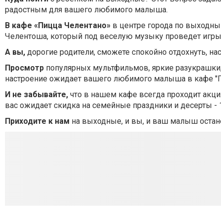
радостным для вашего любимого малыша.
В кафе «Пицца Челентано»
в центре города по выходны
Челентоша, который под веселую музыку проведет игры 
А вы,
дорогие родители, сможете спокойно отдохнуть, н
Просмотр
популярных мультфильмов, яркие разукрашки,
настроение ожидает вашего любимого малыша в кафе "Пи
И не забывайте,
что в нашем кафе всегда проходит акци
вас ожидает скидка на семейные праздники и десерты - 
Приходите к нам
на выходные, и вы, и ваш малыш остан