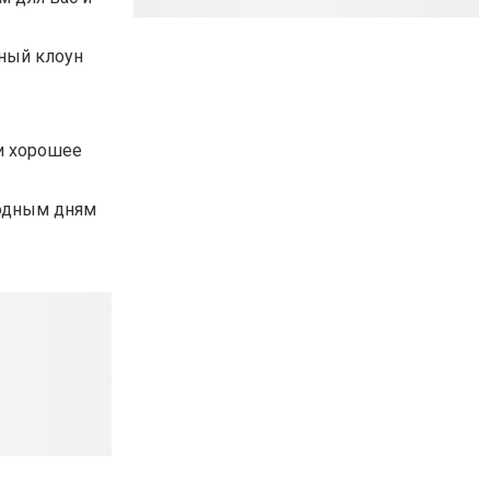
рный клоун
 и хорошее
ходным дням