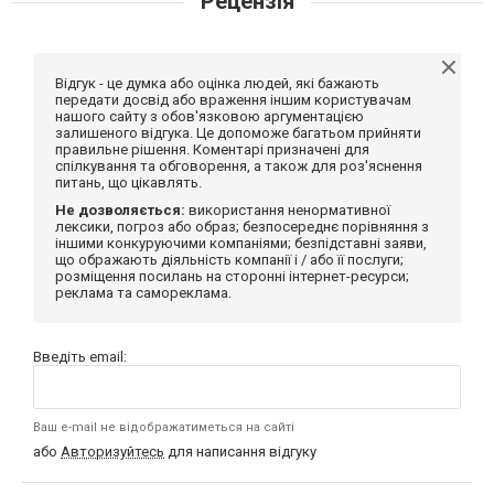
Рецензія
Відгук - це думка або оцінка людей, які бажають
передати досвід або враження іншим користувачам
нашого сайту з обов'язковою аргументацією
залишеного відгука. Це допоможе багатьом прийняти
правильне рішення. Коментарі призначені для
спілкування та обговорення, а також для роз'яснення
питань, що цікавлять.
Не дозволяється:
використання ненормативної
лексики, погроз або образ; безпосереднє порівняння з
іншими конкуруючими компаніями; безпідставні заяви,
що ображають діяльність компанії і / або її послуги;
розміщення посилань на сторонні інтернет-ресурси;
реклама та самореклама.
Введіть email:
Ваш e-mail не відображатиметься на сайті
або
Авторизуйтесь
для написання відгуку