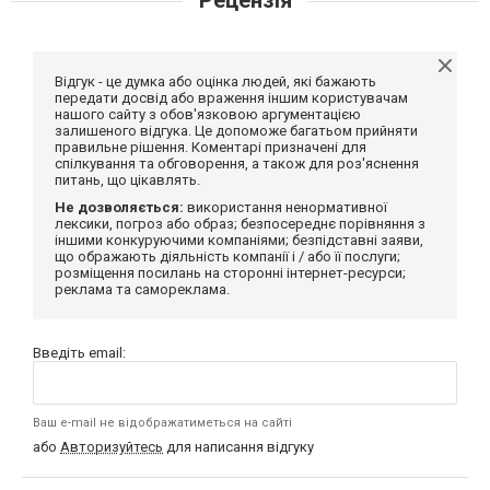
Відгук - це думка або оцінка людей, які бажають
передати досвід або враження іншим користувачам
нашого сайту з обов'язковою аргументацією
залишеного відгука. Це допоможе багатьом прийняти
правильне рішення. Коментарі призначені для
спілкування та обговорення, а також для роз'яснення
питань, що цікавлять.
Не дозволяється:
використання ненормативної
лексики, погроз або образ; безпосереднє порівняння з
іншими конкуруючими компаніями; безпідставні заяви,
що ображають діяльність компанії і / або її послуги;
розміщення посилань на сторонні інтернет-ресурси;
реклама та самореклама.
Введіть email:
Ваш e-mail не відображатиметься на сайті
або
Авторизуйтесь
для написання відгуку