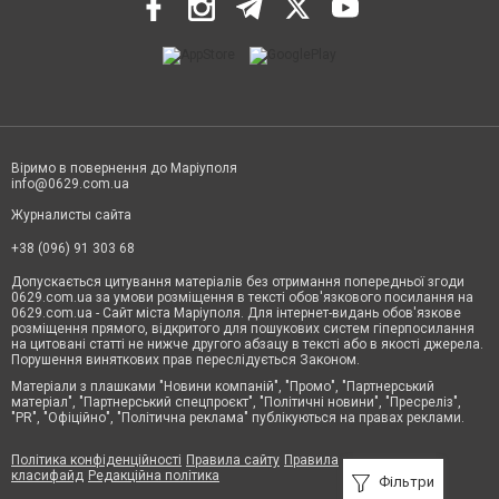
Віримо в повернення до Маріуполя
info@0629.com.ua
Журналисты сайта
+38 (096) 91 303 68
Допускається цитування матеріалів без отримання попередньої згоди
0629.com.ua за умови розміщення в тексті обов'язкового посилання на
0629.com.ua - Сайт міста Маріуполя. Для інтернет-видань обов'язкове
розміщення прямого, відкритого для пошукових систем гіперпосилання
на цитовані статті не нижче другого абзацу в тексті або в якості джерела.
Порушення виняткових прав переслідується Законом.
Матеріали з плашками "Новини компаній", "Промо", "Партнерський
матеріал", "Партнерський спецпроєкт", "Політичні новини", "Пресреліз",
"PR", "Офіційно", "Політична реклама" публікуються на правах реклами.
Політика конфіденційності
Правила сайту
Правила
класифайд
Редакційна політика
Фільтри