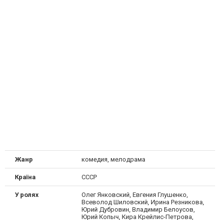
Жанр
комедия, мелодрама
Країна
СССР
У ролях
Олег Янковский, Евгения Глушенко,
Всеволод Шиловский, Ирина Резникова,
Юрий Дубровин, Владимир Белоусов,
Юрий Копыч, Кира Крейлис-Петрова,