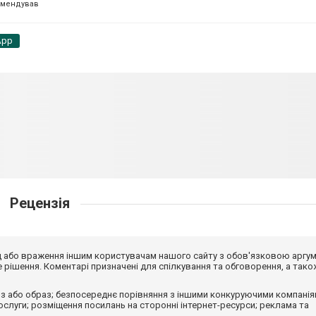
омендував
App
Рецензія
від або враження іншим користувачам нашого сайту з обов'язковою аргу
рішення. Коментарі призначені для спілкування та обговорення, а тако
з або образ; безпосереднє порівняння з іншими конкуруючими компанія
 послуги; розміщення посилань на сторонні інтернет-ресурси; реклама та