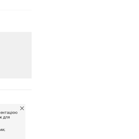
ментацією
ж для
ми;