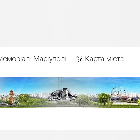
Меморіал. Маріуполь
Карта міста