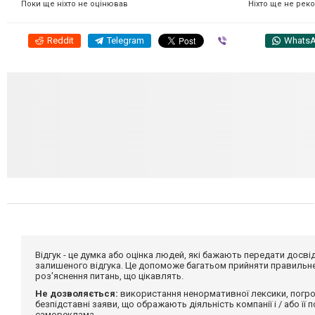
Ніхто ще не рек
Поки ще ніхто не оцінював
Reddit
Telegram
Viber
Whats
Відгук - це думка або оцінка людей, які бажають передати дос
залишеного відгука. Це допоможе багатьом прийняти правильне 
роз'яснення питань, що цікавлять.
Не дозволяється:
використання ненормативної лексики, погро
безпідставні заяви, що ображають діяльність компанії і / або її
самореклама.