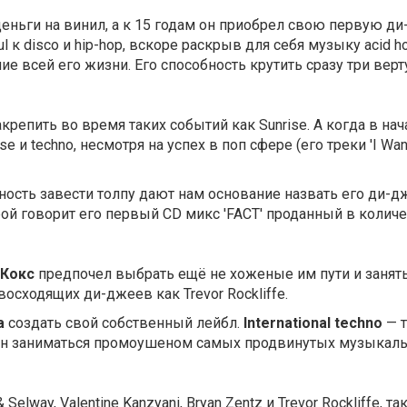
еньги на винил, а к 15 годам он приобрел свою первую д
 к disco и hip-hop, вскоре раскрыв для себя музыку acid h
е всей его жизни. Его способность крутить сразу три вер
крепить во время таких событий как Sunrise. А когда в нач
 и techno, несмотря на успех в поп сфере (его треки 'I Want
бность завести толпу дают нам основание назвать его ди-
рой говорит его первый CD микс 'FACT' проданный в колич
Кокс
предпочел выбрать ещё не хоженые им пути и занят
осходящих ди-джеев как Trevor Rockliffe.
а
создать свой собственный лейбл.
International techno
— т
зван заниматься промоушеном самых продвинутых музыкал
lway, Valentine Kanzyani, Bryan Zentz и Trevor Rockliffe, т