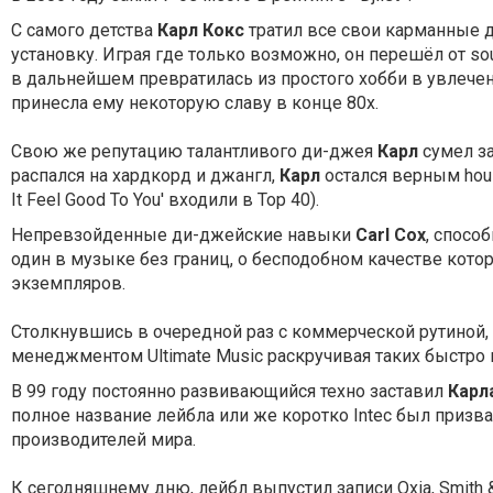
С самого детства
Карл Кокс
тратил все свои карманные д
установку. Играя где только возможно, он перешёл от soul
в дальнейшем превратилась из простого хобби в увлечени
принесла ему некоторую славу в конце 80х.
Свою же репутацию талантливого ди-джея
Карл
сумел за
распался на хардкорд и джангл,
Карл
остался верным house
It Feel Good To You' входили в Top 40).
Непревзойденные ди-джейские навыки
Carl Cox
, спосо
один в музыке без границ, о бесподобном качестве кото
экземпляров.
Столкнувшись в очередной раз с коммерческой рутиной,
менеджментом Ultimate Music раскручивая таких быстро в
В 99 году постоянно развивающийся техно заставил
Карл
полное название лейбла или же коротко Intec был при
производителей мира.
К сегодняшнему дню, лейбл выпустил записи Oxia, Smith & Se