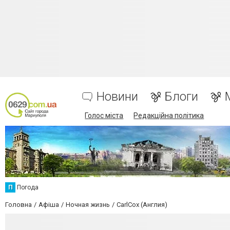
Новини
Блоги
Голос міста
Редакційна політика
П
Погода
Головна
Афіша
Ночная жизнь
CarlCox (Англия)