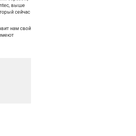
Intec, выше
оторый сейчас
вит нам свой
 имеют