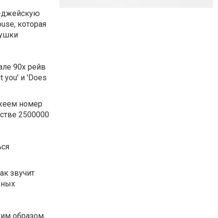
и-джейскую
ouse, которая
тушки
але 90х рейв
 you' и 'Does
джеем номер
естве 2500000
ься
ак звучит
ьных
аким образом,