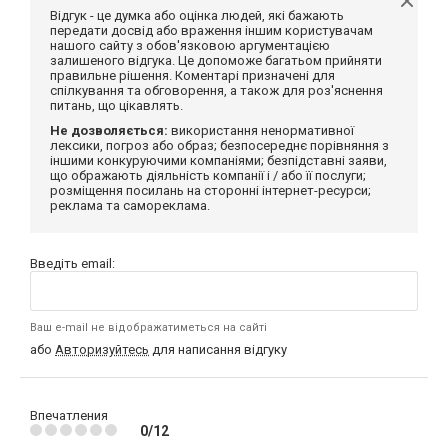
Відгук - це думка або оцінка людей, які бажають
передати досвід або враження іншим користувачам
нашого сайту з обов'язковою аргументацією
залишеного відгука. Це допоможе багатьом прийняти
правильне рішення. Коментарі призначені для
спілкування та обговорення, а також для роз'яснення
питань, що цікавлять.
Не дозволяється:
використання ненормативної
лексики, погроз або образ; безпосереднє порівняння з
іншими конкуруючими компаніями; безпідставні заяви,
що ображають діяльність компанії і / або її послуги;
розміщення посилань на сторонні інтернет-ресурси;
реклама та самореклама.
Введіть email:
Ваш e-mail не відображатиметься на сайті
або
Авторизуйтесь
для написання відгуку
Впечатления
0/12