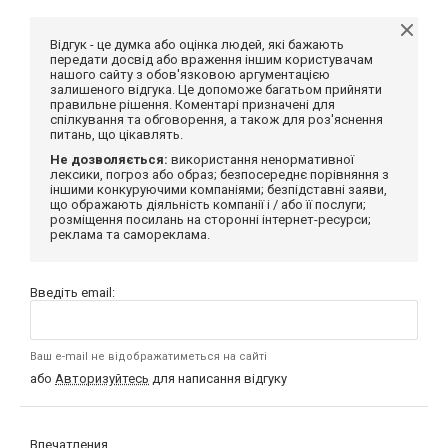
Відгук - це думка або оцінка людей, які бажають
передати досвід або враження іншим користувачам
нашого сайту з обов'язковою аргументацією
залишеного відгука. Це допоможе багатьом прийняти
правильне рішення. Коментарі призначені для
спілкування та обговорення, а також для роз'яснення
питань, що цікавлять.
Не дозволяється:
використання ненормативної
лексики, погроз або образ; безпосереднє порівняння з
іншими конкуруючими компаніями; безпідставні заяви,
що ображають діяльність компанії і / або її послуги;
розміщення посилань на сторонні інтернет-ресурси;
реклама та самореклама.
Введіть email:
Ваш e-mail не відображатиметься на сайті
або
Авторизуйтесь
для написання відгуку
Впечатления