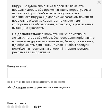
Відгук - це думка або оцінка людей, які бажають
передати досвід або враження іншим користувачам
нашого сайту з обов'язковою аргументацією
залишеного відгука. Це допоможе багатьом прийняти
правильне рішення. Коментарі призначені для
спілкування та обговорення, а також для роз'яснення
питань, що цікавлять.
Не дозволяється:
використання ненормативної
лексики, погроз або образ; безпосереднє порівняння з
іншими конкуруючими компаніями; безпідставні заяви,
що ображають діяльність компанії і / або її послуги;
розміщення посилань на сторонні інтернет-ресурси;
реклама та самореклама.
Введіть email:
Ваш e-mail не відображатиметься на сайті
або
Авторизуйтесь
для написання відгуку
Впечатления
0/12