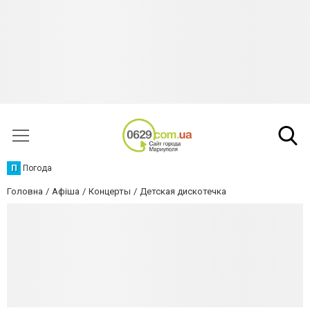
П
Погода
Головна
Афіша
Концерты
Детская дискотечка