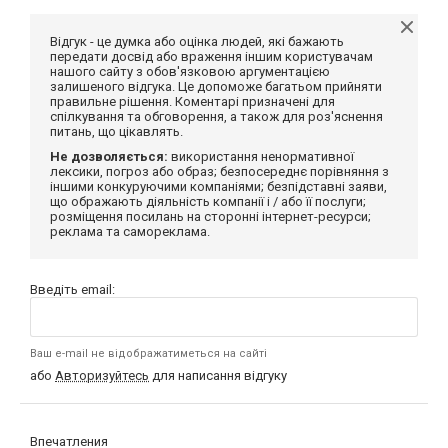
Відгук - це думка або оцінка людей, які бажають
передати досвід або враження іншим користувачам
нашого сайту з обов'язковою аргументацією
залишеного відгука. Це допоможе багатьом прийняти
правильне рішення. Коментарі призначені для
спілкування та обговорення, а також для роз'яснення
питань, що цікавлять.
Не дозволяється:
використання ненормативної
лексики, погроз або образ; безпосереднє порівняння з
іншими конкуруючими компаніями; безпідставні заяви,
що ображають діяльність компанії і / або її послуги;
розміщення посилань на сторонні інтернет-ресурси;
реклама та самореклама.
Введіть email:
Ваш e-mail не відображатиметься на сайті
або
Авторизуйтесь
для написання відгуку
Впечатления