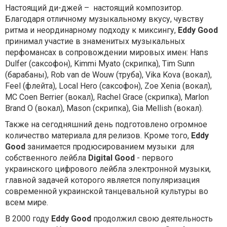
Настоящий ди-джей – настоящий композитор.
Благодаря отличному музыкальному вкусу, чувству
ритма и неординарному подходу к миксингу,
Eddy Good
принимал участие в знаменитых музыкальных
перфомансах в сопровождении мировых имен: Hans
Dulfer (саксофон), Kimmi Myato (скрипка), Tim Sunn
(барабаны), Rob van de Wouw (труба), Vika Kova (вокал),
Feel (флейта), Local Hero (саксофон), Zoe Xenia (вокал),
MC Coen Berrier (вокал), Rachel Grace (скрипка), Marlon
Brand O (вокал), Mason (скрипка), Gia Mellish (вокал).
Также на сегодняшний день подготовлено огромное
количество материала для релизов. Кроме того,
Eddy
Good
занимается продюсированием музыки для
собственного лейбла
Digital Good
- первого
украинского цифрового лейбла электронной музыки,
главной задачей которого является популяризация
современной украинской танцевальной культуры во
всем мире.
В 2000 году
Eddy Good
продолжил свою деятельность