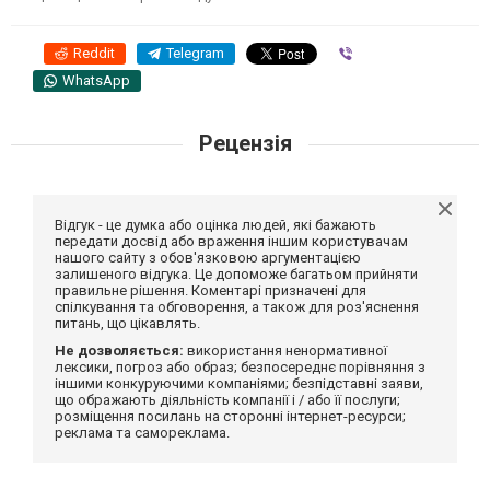
Reddit
Telegram
Viber
WhatsApp
Рецензія
Відгук - це думка або оцінка людей, які бажають
передати досвід або враження іншим користувачам
нашого сайту з обов'язковою аргументацією
залишеного відгука. Це допоможе багатьом прийняти
правильне рішення. Коментарі призначені для
спілкування та обговорення, а також для роз'яснення
питань, що цікавлять.
Не дозволяється:
використання ненормативної
лексики, погроз або образ; безпосереднє порівняння з
іншими конкуруючими компаніями; безпідставні заяви,
що ображають діяльність компанії і / або її послуги;
розміщення посилань на сторонні інтернет-ресурси;
реклама та самореклама.