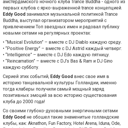
амстердамского ночного клуба Trance Buddha - одного из
первых клубов c ярко-выраженной trance концепцией.
Eddy Good
занимался музыкальной политикой Trance
Buddha, выступал организатором мероприятий с
привлечением Топ звездных имен и радовал публику
новыми сетами на регулярных проектах:
• “Musical Evolution” – вместе с DJ Diablo каждую среду.
• “Positive Energy” – вместе с DJ Astrid каждый четверг.
• “Intelligence” – вместе с DJ Edo каждую пятницу.
• “Reincarnation” – вместе с DJ’s Bas & Ram и DJ Gino
каждую субботу.
Серией этих событий,
Eddy Good
внес свое имя в
историю танцевальной культуры Голландии, именно
тогда клаберы получили самый мощный заряд
позитивных эмоций за всю историю существования
клуба до 2000 года!
Со cвоими глубоко-духовными энергичными сетами
Eddy Good
не обошел такие знаменитые голландские
клубы, как: Aknathon, Fun Factory, Hotel Arena, Iduna, Ode,