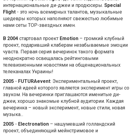
интернациональные ди-джеи и продюсеры.
Special
Flight
- это ночь всемирных талантов, музыкальные
шедевры которых наполняют свежестью любимые
нами сеты TOP-звездных имен.
В 2004
стартовал проект
Emotion
– громкий клубный
проект, подаривший клаберам незабываемые эмоции
чувств. Первая серия вечеринок такого формата
неоднократно освещалась рейтинговыми
телевизионными новостями на общенациональных
телеканалах Украины!
2005
-
FUTURAevent
: Экспериментальный проект,
главной идеей которого является эксперимент игры со
звуком. На вечеринки приглашаются именитые ди-
джеи, хорошо знакомые клубной аудитории. Каждая
вечеринка – новый эксперимент, новые стили, новая
музыка...
2005
-
Electronation
– нашумевший голландский
проект, объединяющий мейнстримовое и