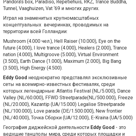
Pandora’s box, Paradiso, Repetiehuis, RKZ, Trance Buddha,
Tunnel, Vaaghuizen, Vat ‘69 и многих других.
Играл на знаменитых крупномасштабных
концептуальных вечеринках, проводимых на
территории всей Голландии:
Mushroom (4.000 чел.), Hell Raiser (10.000), Eye on the
future (4.000), I love trance (4.000), Healers (2.000), Trance
nation (4.000), Multigroove (5.000), Virtual Environment
(3.500), Earth Dance (1.000), Maximum (2.000), Big Bang
(3.500), High Energy (4.500).
Eddy Good
неоднократно представлял эксклюзивные
сеты на всемирно-известных фестивалях, среди
которых легендарные: Atlantis Festival (NL/5.000), Dance
Valley (NL/60.000), FFWD Streetparade(NL/500.000), Freeze
(NL/20.000), Kazantip (UA/15.000) Legalise Streetparade
(NL/100.000), Love parade (DE/1.500.000), New frontier
(NL/40.000), Точка Сборки (UA/12.000), E-Kraina (UA/5.000)
География диджейской деятельности
Eddy Good
- это
ведущие танцполы мира, среди которых площадки и