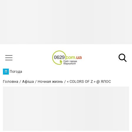
П
Погода
Головна
Афіша
Ночная жизнь
« COLORS OF Z » @ ЯЛОС