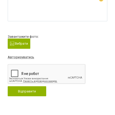
Завантажити фото:
Вибрати
Авторизуватись
Відправити