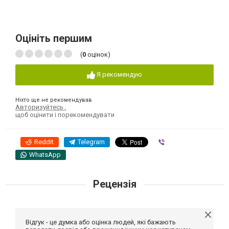
Оцініть першим
(
0
оцінок)
Я рекомендую
Ніхто ще не рекомендував
Авторизуйтесь
,
щоб оцінити і порекомендувати
Reddit
Telegram
Viber
WhatsApp
Рецензія
Відгук - це думка або оцінка людей, які бажають