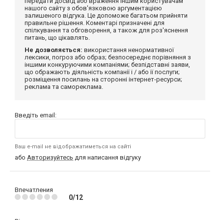
передати досвід або враження іншим користувачам
нашого сайту з обов'язковою аргументацією
залишеного відгука. Це допоможе багатьом прийняти
правильне рішення. Коментарі призначені для
спілкування та обговорення, а також для роз'яснення
питань, що цікавлять.
Не дозволяється:
використання ненормативної
лексики, погроз або образ; безпосереднє порівняння з
іншими конкуруючими компаніями; безпідставні заяви,
що ображають діяльність компанії і / або її послуги;
розміщення посилань на сторонні інтернет-ресурси;
реклама та самореклама.
Введіть email:
Ваш e-mail не відображатиметься на сайті
або
Авторизуйтесь
для написання відгуку
Впечатления
0/12