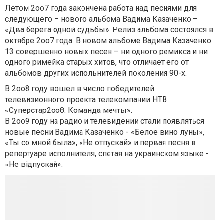
Летом 2оо7 года закончена работа над песнями для
следующего – нового альбома Вадима Казаченко –
«Два берега одной судьбы». Релиз альбома состоялся в
октябре 2оо7 года. В новом альбоме Вадима Казаченко
13 совершенно новых песен – ни одного ремикса и ни
одного римейка старых хитов, что отличает его от
альбомов других испольнителей поколения 90-х.
В 2оо8 году вошел в число победителей
телевизионного проекта телекомпании НТВ
«Суперстар2оо8. Команда мечты».
В 2оо9 году на радио и телевидении стали появляться
новые песни Вадима Казаченко - «Белое вино луны»,
«Ты со мной была», «Не отпускай» и первая песня в
репертуаре исполнителя, спетая на украинском языке -
«Не вiдпускай».