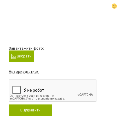
Завантажити фото:
Вибрати
Авторизуватись
Відправити