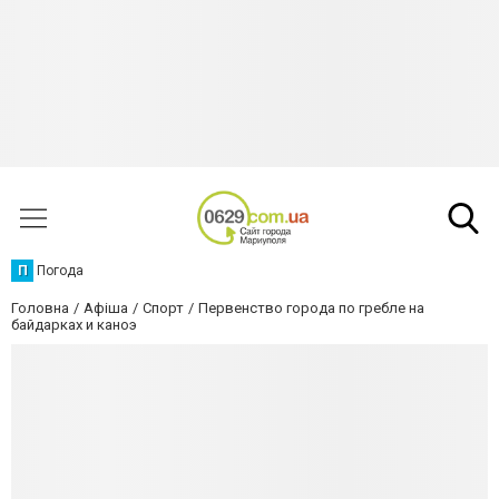
П
Погода
Головна
Афіша
Спорт
Первенство города по гребле на
байдарках и каноэ