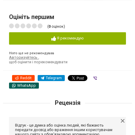
Оцініть першим
(
0
оцінок)
Я рекомендую
Ніхто ще не рекомендував
Авторизуйтесь
,
щоб оцінити і порекомендувати
Reddit
Telegram
Viber
WhatsApp
Рецензія
Відгук - це думка або оцінка людей, які бажають
передати досвід або враження іншим користувачам
нашого сайту з обов'язковою аргументацією