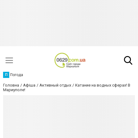
П
Погода
Головна
Афіша
Активный отдых
Катание на водных сферах! В
Мариуполе!