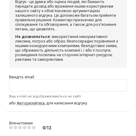
Відгук - це думка або оцінка людей, які бажають
передати досвід або враження іншим користувачам
нашого сайту з обов'язковою аргументацією
залишеного відгука. Це допоможе багатьом прийняти
правильне рішення. Коментарі призначені для
спілкування та обговорення, а також для роз'яснення
питань, що цікавлять.
Не дозволяється:
використання ненормативної
лексики, погроз або образ; безпосереднє порівняння з
іншими конкуруючими компаніями; безпідставні заяви,
що ображають діяльність компанії і / або її послуги;
розміщення посилань на сторонні інтернет-ресурси;
реклама та самореклама.
Введіть email:
Ваш e-mail не відображатиметься на сайті
або
Авторизуйтесь
для написання відгуку
Впечатления
0/12