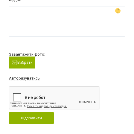
Завантажити фото:
Вибрати
Авторизуватись
Відправити