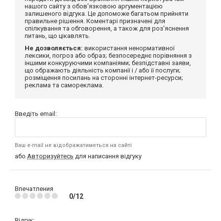
нашого сайту з обов'язковою аргументацією
залишеного відгука. Це допоможе багатьом прийняти
правильне рішення. Коментарі призначені для
спілкування та обговорення, а також для роз'яснення
питань, що цікавлять.
Не дозволяється:
використання ненормативної
лексики, погроз або образ; безпосереднє порівняння з
іншими конкуруючими компаніями; безпідставні заяви,
що ображають діяльність компанії і / або її послуги;
розміщення посилань на сторонні інтернет-ресурси;
реклама та самореклама.
Введіть email:
Ваш e-mail не відображатиметься на сайті
або
Авторизуйтесь
для написання відгуку
Впечатления
0/12
Відгук: