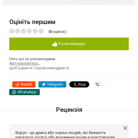
Оцініть першим
(
0
оцінок)
Я рекомендую
Ніхто ще не рекомендував
Авторизуйтесь
,
щоб оцінити і порекомендувати
Reddit
Telegram
Viber
WhatsApp
Рецензія
Відгук - це думка або оцінка людей, які бажають
передати досвід або враження іншим користувачам