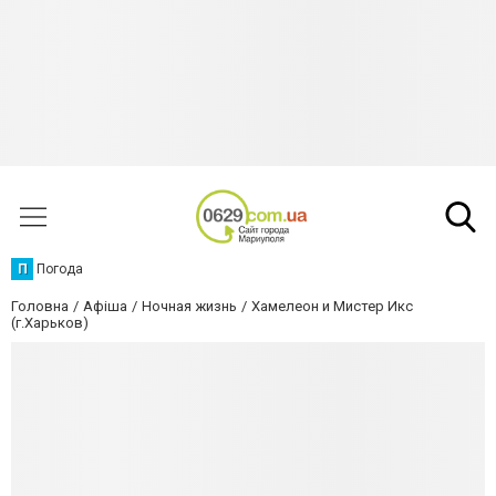
П
Погода
Головна
Афіша
Ночная жизнь
Хамелеон и Мистер Икс
(г.Харьков)