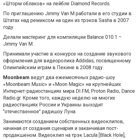
«Шторм облаков» на лейбле Diamond Records.
По приглашению Jimmy Van M работали в его студии в
Штатах над ремиксом на один из трэков Sasha в 2007
году.
Делали мастеринг для компиляции Balance 010.1 –
Jimmy Van M.
Принимали участие в конкурсе на создание звукового
оформления для видеоролика Addidas, посвященному
Олимпийским играм в Пекине в 2008 году.
Moonbeam
ведут два ежемесячных радио-шоу
«Moonbeam Music» и «Moon Magic» на крупнейших
Интернет-радиостанциях мира DI.FM, Proton Radio, Dance
Radio.gr. Кроме того, каждую неделю на многих
радиостанциях России и Украины выходит
"отечественное" радишоу Луна.
Занимаются созданием собственных видеоклипов,
начиная от создания сценария и заканчивая пост-
продакшеном. Видеоклип на трэк Lacula [Black Hole],