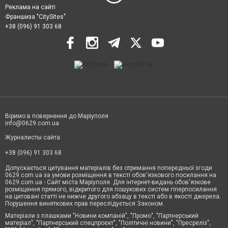
Реклама на сайті
Франшиза "CitySites"
+38 (096) 91 303 68
Віримо в повернення до Маріуполя
info@0629.com.ua
Журналисты сайта
+38 (096) 91 303 68
Допускається цитування матеріалів без отримання попередньої згоди
0629.com.ua за умови розміщення в тексті обов'язкового посилання на
0629.com.ua - Сайт міста Маріуполя. Для інтернет-видань обов'язкове
розміщення прямого, відкритого для пошукових систем гіперпосилання
на цитовані статті не нижче другого абзацу в тексті або в якості джерела.
Порушення виняткових прав переслідується Законом.
Матеріали з плашками "Новини компаній", "Промо", "Партнерський
матеріал", "Партнерський спецпроєкт", "Політичні новини", "Пресреліз",