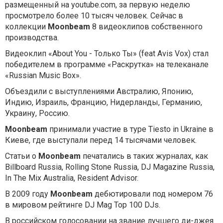
размещенный на youtube.com, за первую неделю
просмотрело более 10 тысяч человек. Сейчас в
коллекции
Moonbeam
8 видеоклипов собственного
производства.
Видеоклип «About You - Только Ты» (feat Avis Vox) стал
победителем в программе «Раскрутка» на телеканале
«Russian Music Box».
Объездили с выступлениями Австралию, Японию,
Индию, Израиль, Францию, Нидерланды, Германию,
Украину, Россию.
Moonbeam
принимали участие в туре Tiesto in Ukraine в
Киеве, где выступали перед 14 тысячами человек.
Статьи о
Moonbeam
печатались в таких журналах, как
Billboard Russia, Rolling Stone Russia, DJ Magazine Russia,
In The Mix Australia, Resident Advisor.
В 2009 году
Moonbeam
дебютировали под номером 76
в мировом рейтинге DJ Mag Top 100 DJs.
В российском голосовании на звание лучшего ди-джея