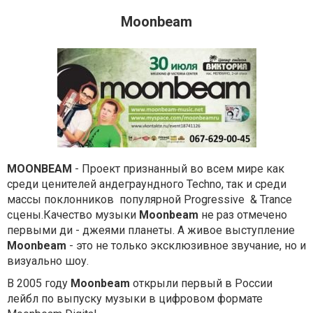
Moonbeam
MOONBEAM
- Проект признанный во всем мире как
среди ценителей андеграундного Techno, так и среди
массы поклонников популярной Progressive & Trance
сцены.Качество музыки
Moonbeam
не раз отмечено
первыми ди - джеями планеты. А живое выступление
Moonbeam
- это не только эксклюзивное звучание, но и
визуально шоу.
В 2005 году
Moonbeam
открыли первый в России
лейбл по выпуску музыки в цифровом формате