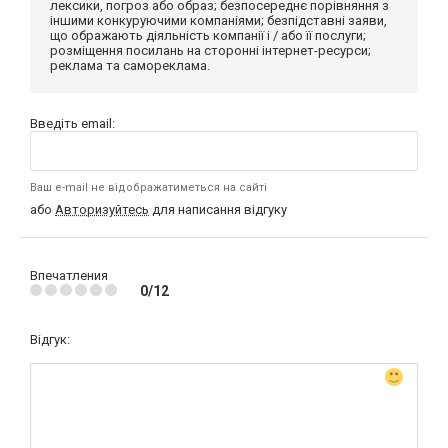
лексики, погроз або образ; безпосереднє порівняння з
іншими конкуруючими компаніями; безпідставні заяви,
що ображають діяльність компанії і / або її послуги;
розміщення посилань на сторонні інтернет-ресурси;
реклама та самореклама.
Введіть email:
Ваш e-mail не відображатиметься на сайті
або
Авторизуйтесь
для написання відгуку
Впечатления
0/12
Відгук: