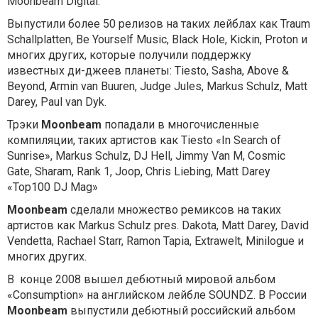
Moonbeam Digital.
Выпустили более 50 релизов на таких лейблах как Traum
Schallplatten, Be Yourself Music, Black Hole, Kickin, Proton и
многих других, которые получили поддержку
известных ди-джеев планеты: Tiesto, Sasha, Above &
Beyond, Armin van Buuren, Judge Jules, Markus Schulz, Matt
Darey, Paul van Dyk.
Трэки
Moonbeam
попадали в многочисленные
компиляции, таких артистов как Tiesto «In Search of
Sunrise», Markus Schulz, DJ Hell, Jimmy Van M, Cosmic
Gate, Sharam, Rank 1, Joop, Chris Liebing, Matt Darey
«Top100 DJ Mag»
Moonbeam
сделали множество ремиксов на таких
артистов как Markus Schulz pres. Dakota, Matt Darey, David
Vendetta, Rachael Starr, Ramon Tapia, Extrawelt, Minilogue и
многих других.
В конце 2008 вышел дебютный мировой альбом
«Consumption» на английском лейбле SOUNDZ. В России
Moonbeam
выпустили дебютный российский альбом